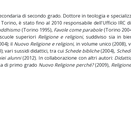
econdaria di secondo grado. Dottore in teologia e specializ
di Torino, è stato fino al 2010 responsabile dell'Ufficio IRC di
buddhismo
(Torino 1995),
Favole come parabole
(Torino 2004
 scuole superiori
Religione e religioni
, suddiviso sia in bi
04); il
Nuovo Religione e religioni
, in volume unico (2008),
 vari sussidi didattici, tra cui
Schede bibliche
(2004),
Schede
miei alunni
(2012). In collaborazione con altri autori:
Didatti
ria di primo grado
Nuovo Religione perché?
(2009),
Religione