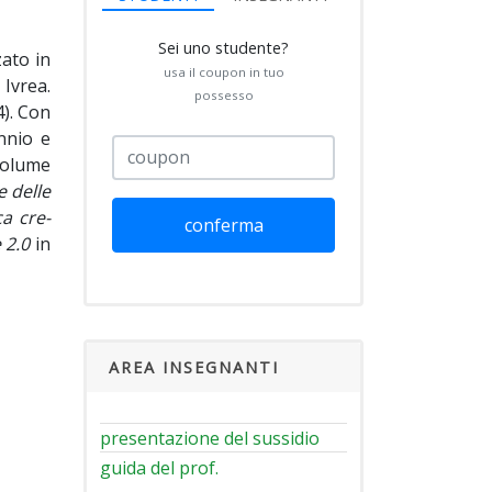
Sei uno studente?
zato in
usa il coupon in tuo
 Ivrea.
possesso
). Con
ennio e
 volume
 delle
ca cre-
conferma
 2.0
in
AREA INSEGNANTI
presentazione del sussidio
guida del prof.