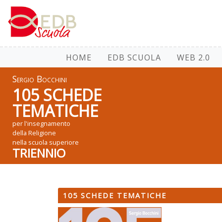
HOME
EDB SCUOLA
WEB 2.0
Sergio Bocchini
105 SCHEDE
TEMATICHE
per l'insegnamento
della Religione
nella scuola superiore
TRIENNIO
105 SCHEDE TEMATICHE