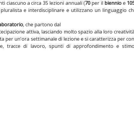
ti ciascuno a circa 35 lezioni annuali (
70
per il
biennio
e
10
pluralista e interdisciplinare e utilizzano un linguaggio c
laboratorio
, che partono dal
ecipazione attiva, lasciando molto spazio alla loro creatività
a per un'ora settimanale di lezione e si caratterizza per co
te, tracce di lavoro, spunti di approfondimento e stimol