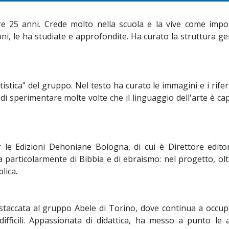
re 25 anni. Crede molto nella scuola e la vive come impo
i, le ha studiate e approfondite. Ha curato la struttura g
istica" del gruppo. Nel testo ha curato le immagini e i rife
di sperimentare molte volte che il linguaggio dell'arte è ca
e Edizioni Dehoniane Bologna, di cui è Direttore editor
a particolarmente di Bibbia e di ebraismo: nel progetto, olt
lica.
staccata al gruppo Abele di Torino, dove continua a occupa
ifficili. Appassionata di didattica, ha messo a punto le at