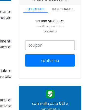
STUDENTI
INSEGNANTI
rtante
enerale
Sei uno studente?
usa il coupon in tuo
possesso
rimenti
pace di
conferma
iale e
re alla
rsi di
con nulla osta
CEI
e
tività
imprimatur