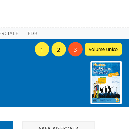
RCIALE
EDB
1
2
3
volume unico
AREA RISERVATA